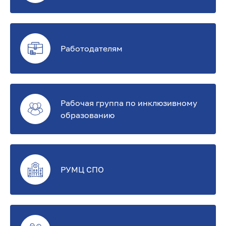
с
к
и
Работодателям
й
Ц
е
Рабочая группа по инклюзивному
образованию
н
т
р
РУМЦ СПО
п
о