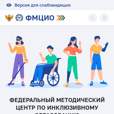
Версия для слабовидящих
ФМЦИО
Ф
е
д
е
р
а
л
ФЕДЕРАЛЬНЫЙ МЕТОДИЧЕСКИЙ
ФЕДЕРАЛЬНЫЙ МЕТОДИЧЕСКИЙ
ь
Важное обновление
Важное обновление
ЦЕНТР ПО ИНКЛЮЗИВНОМУ
ЦЕНТР ПО ИНКЛЮЗИВНОМУ
н