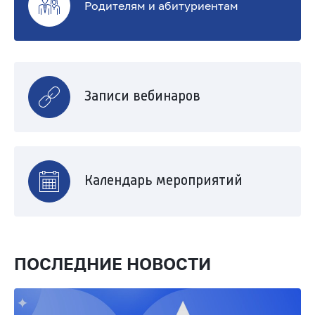
И
Родителям и абитуриентам
н
к
л
Записи вебинаров
ю
з
и
Календарь мероприятий
в
н
о
ПОСЛЕДНИЕ НОВОСТИ
м