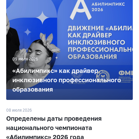
у
О
б
р
а
09 июля 2026
з
«Абилимпикс» как драйвер
о
инклюзивного профессионального
образования
в
а
08 июля 2026
н
Определены даты проведения
национального чемпионата
и
«Абилимпикс» 2026 года