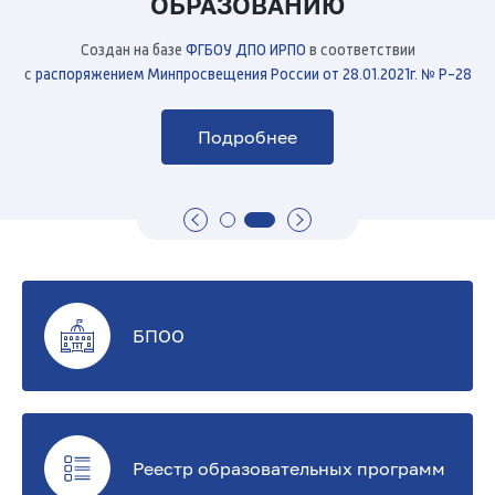
ОБРАЗОВАНИЮ
ОБРАЗОВАНИЮ
Теперь все новости — в
Теперь все новости — в
ы
«Абилимпикс»
«Абилимпикс»
Создан на базе
Создан на базе
ФГБОУ ДПО ИРПО
ФГБОУ ДПО ИРПО
в соответствии
в соответствии
с
с
распоряжением Минпросвещения России от 28.01.2021г. № Р-28
распоряжением Минпросвещения России от 28.01.2021г. № Р-28
й
М
Подробнее
Подробнее
Подробнее
Подробнее
е
т
о
д
БПОО
и
ч
е
Реестр образовательных программ