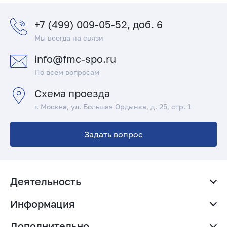
+7 (499) 009-05-52, доб. 6
Мы всегда на связи
info@fmc-spo.ru
По всем вопросам
Схема проезда
г. Москва, ул. Большая Ордынка, д. 25, стр. 1
Задать вопрос
Деятельность
Родителям и абитуриентам
Информация
Рабочая группа по инклюзивному образованию
О нас
Реестр образовательных программ
Дополнительно