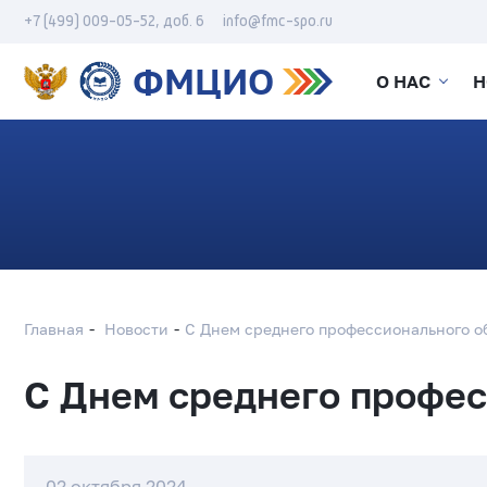
+7 (499) 009-05-52, доб. 6
info@fmc-spo.ru
ФМЦИО
О НАС
Н
Главная
Новости
С Днем среднего профессионального о
С Днем среднего профес
02 октября 2024