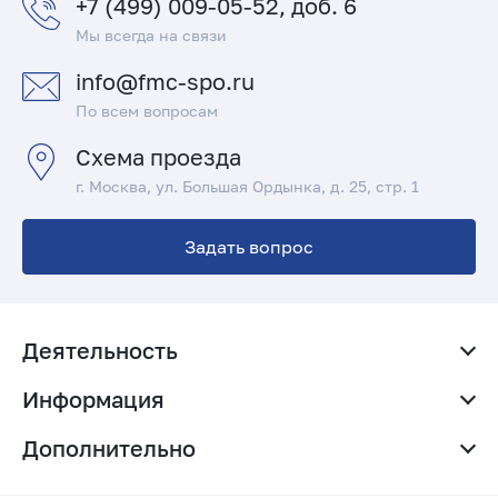
+7 (499) 009-05-52, доб. 6
Мы всегда на связи
info@fmc-spo.ru
По всем вопросам
Схема проезда
г. Москва, ул. Большая Ордынка, д. 25, стр. 1
Задать вопрос
Деятельность
Родителям и абитуриентам
Информация
Рабочая группа по инклюзивному образованию
О нас
Реестр образовательных программ
Дополнительно
Новости
Вебинары
Соглашение об использовании сайта
Повышение квалификации
Работодателям